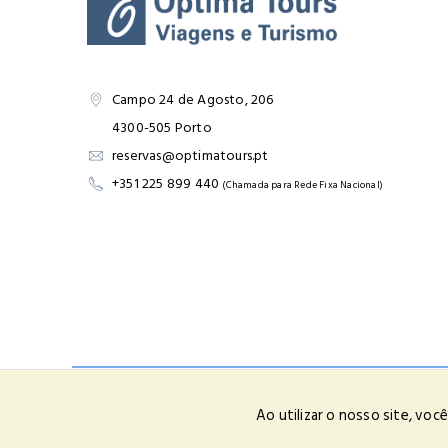
Campo 24 de Agosto, 206
4300-505 Porto
reservas@optimatours.pt
+351 225 899 440
(Chamada para Rede Fixa Nacional)
Em cumprimento da lei nº 144/2015 informamos que para a resolu
Ao utilizar o nosso site, vo
Óptima - Aluguer de Automóveis, Lda | RNAVT Nº 2285 | © 20