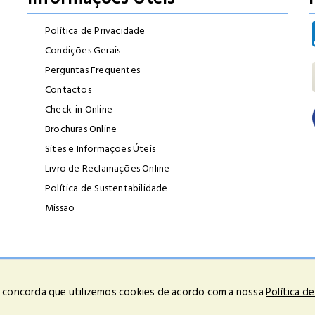
Política de Privacidade
Condições Gerais
Perguntas Frequentes
Contactos
Check-in Online
Brochuras Online
Sites e Informações Úteis
Livro de Reclamações Online
Política de Sustentabilidade
Missão
ção de conflitos de consumo deve ser contactada a comissão arbitral do Turismo
cê concorda que utilizemos cookies de acordo com a nossa
Política d
23 Todos os Direitos Reservados | Powered by
OPTIGEST