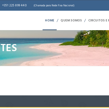
+351 225 899 440
(Chamada para Rede Fixa Nacional)
/
/
HOME
QUEM SOMOS
CIRCUITOS E
OTES