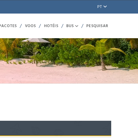
PT
/
/
/
/
 PACOTES
VOOS
HOTÉIS
BUS
PESQUISAR