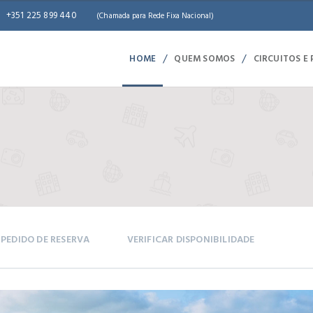
+351 225 899 440
(Chamada para Rede Fixa Nacional)
/
/
HOME
QUEM SOMOS
CIRCUITOS E
PEDIDO DE RESERVA
VERIFICAR DISPONIBILIDADE