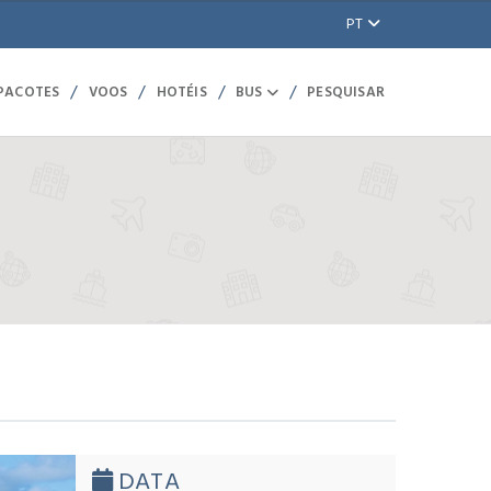
PT
/
/
/
/
 PACOTES
VOOS
HOTÉIS
BUS
PESQUISAR
DATA