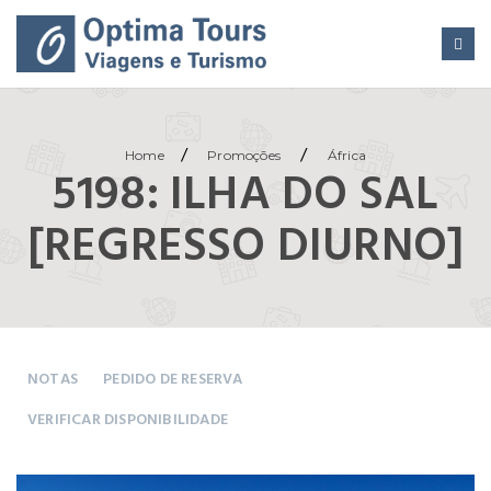
/
/
Home
Promoções
África
5198: ILHA DO SAL
[REGRESSO DIURNO]
NOTAS
PEDIDO DE RESERVA
VERIFICAR DISPONIBILIDADE