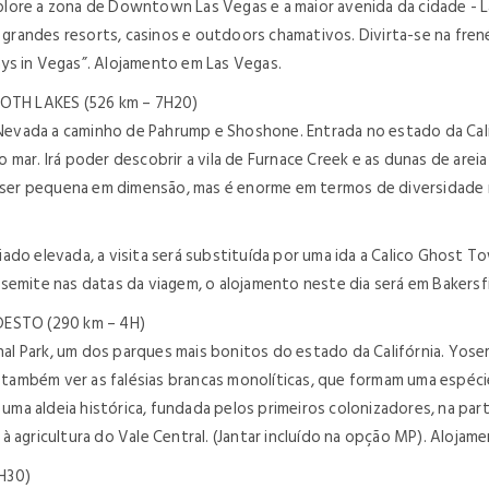
 Explore a zona de Downtown Las Vegas e a maior avenida da cidade - 
s grandes resorts, casinos e outdoors chamativos. Divirta-se na fren
ys in Vegas”. Alojamento em Las Vegas.
TH LAKES (526 km – 7H20)
vada a caminho de Pahrump e Shoshone. Entrada no estado da Calif
 mar. Irá poder descobrir a vila de Furnace Creek e as dunas de ar
e ser pequena em dimensão, mas é enorme em termos de diversidade n
ado elevada, a visita será substituída por uma ida a Calico Ghost T
osemite nas datas da viagem, o alojamento neste dia será em Bakers
STO (290 km – 4H)
l Park, um dos parques mais bonitos do estado da Califórnia. Yosem
á também ver as falésias brancas monolíticas, que formam uma espéci
m uma aldeia histórica, fundada pelos primeiros colonizadores, na pa
à agricultura do Vale Central. (Jantar incluído na opção MP). Aloja
H30)