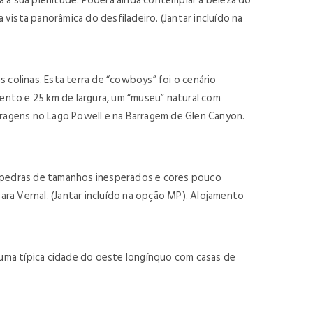
a a sua plenitude. Poderá ainda contemplar a beleza do
ista panorâmica do desfiladeiro. (Jantar incluído na
colinas. Esta terra de “cowboys” foi o cenário
ento e 25 km de largura, um “museu” natural com
aragens no Lago Powell e na Barragem de Glen Canyon.
om pedras de tamanhos inesperados e cores pouco
ra Vernal. (Jantar incluído na opção MP). Alojamento
uma típica cidade do oeste longínquo com casas de