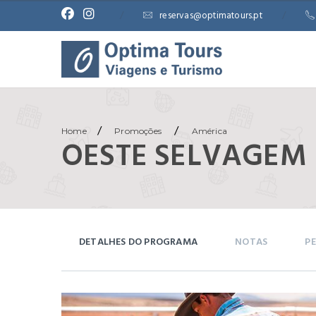
/
reservas@optimatours.pt
/
/
/
Home
Promoções
América
OESTE SELVAGEM I 
DETALHES DO PROGRAMA
NOTAS
PE