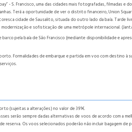
 bay” - S. Francisco, uma das cidades mais fotografadas, filmadas e
ntanhas. Terá a oportunidade de ver o distrito financeiro, Union S
resca cidade de Sausalito, situada do outro lado da baía. Tarde livr
modernização e sofisticação de uma metrópole internacional. (Janta
de barco pela baía de São Francisco (mediante disponibilidade e apr
porto. Formalidades de embarque e partida em voo com destino à su
serviços.
orto (sujeitas a alterações) no valor de 391€.
lasses serão sempre dadas alternativas de voos de acordo com a me
de reserva. Os voos selecionados poderão não incluir bagagem de p