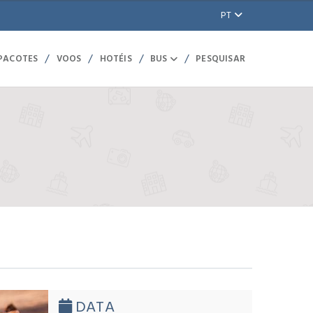
PT
/
/
/
/
 PACOTES
VOOS
HOTÉIS
BUS
PESQUISAR
DATA