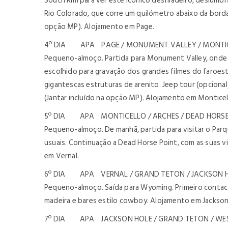
South Rim para ver este icónico desfiladeiro, deslumb
Rio Colorado, que corre um quilómetro abaixo da borda
opção MP). Alojamento em Page.
4º DIA APA PAGE / MONUMENT VALLEY / MONTICEL
Pequeno-almoço. Partida para Monument Valley, onde p
escolhido para gravação dos grandes filmes do faroes
gigantescas estruturas de arenito. Jeep tour (opciona
(Jantar incluído na opção MP). Alojamento em Monticel
5º DIA APA MONTICELLO / ARCHES / DEAD HORSE P
Pequeno-almoço. De manhã, partida para visitar o Par
usuais. Continuação a Dead Horse Point, com as suas v
em Vernal.
6º DIA APA VERNAL / GRAND TETON / JACKSON HO
Pequeno-almoço. Saída para Wyoming. Primeiro contact
madeira e bares estilo cowboy. Alojamento em Jackson
7º DIA APA JACKSON HOLE / GRAND TETON / WEST