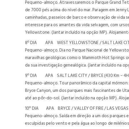
Pequeno-almoço. Atravessaremos o Parque Grand Tetón.
de 7000 pés acima do nível do mar. Paragem em Jenny 
caminhadas, passeios de barco e observação de vida s
interesse para os amantes da vida selvagem, com ursos
Yellowstone. (Jantar incluído na opção MP). Alojamen
8º DIA APA WEST YELLOWSTONE / SALT LAKE CITY 
Pequeno-almoço. Dia no Parque Nacional de Yellowston
maravilhas geológicas como o Mammoth Hot Springs ou 
da sua investigação genealógica. (Jantar incluído na o
9º DIA APA SALT LAKE CITY / BRYCE (430 Km – 4H
Pequeno-almoço. Tour panorâmico da capital mórmon: V
Bryce Canyon, um dos parques mais fascinantes de Utah
até ao pôr-do-sol. (Jantar incluído na opção MP). Alo
10º DIA APA BRYCE / VALLEY OF FIRE / LAS VEGAS 
Pequeno-almoço. Saída em direção a um dos parques es
esculpidas pelo vento e pela água ao longo de milénios.