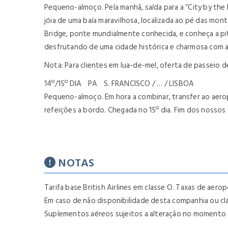
Pequeno-almoço. Pela manhã, saída para a “City by the
jóia de uma baía maravilhosa, localizada ao pé das mo
Bridge, ponte mundialmente conhecida, e conheça a pito
desfrutando de uma cidade histórica e charmosa com a 
Nota: Para clientes em lua-de-mel, oferta de passeio 
14º/15º DIA PA S. FRANCISCO / … / LISBOA
Pequeno-almoço. Em hora a combinar, transfer ao aero
refeições a bordo. Chegada no 15º dia. Fim dos nossos 
NOTAS
Tarifa base British Airlines em classe O. Taxas de aerop
Em caso de não disponibilidade desta companhia ou c
Suplementos aéreos sujeitos a alteração no momento 