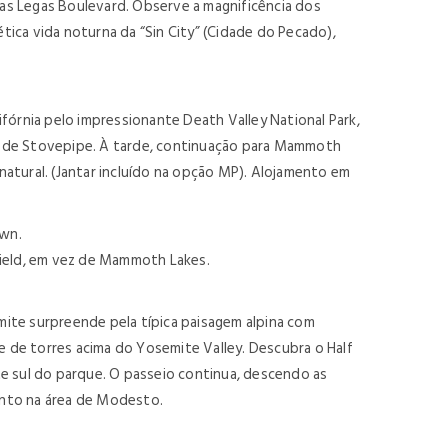
Las Legas Boulevard. Observe a magnificência dos
ética vida noturna da “Sin City” (Cidade do Pecado),
órnia pelo impressionante Death Valley National Park,
eia de Stovepipe. À tarde, continuação para Mammoth
atural. (Jantar incluído na opção MP). Alojamento em
own.
field, em vez de Mammoth Lakes.
ite surpreende pela típica paisagem alpina com
e de torres acima do Yosemite Valley. Descubra o Half
rte sul do parque. O passeio continua, descendo as
mento na área de Modesto.