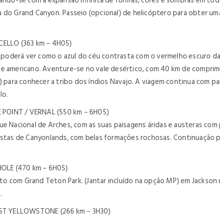
rando-se com a expansão infinita de formas, cores e sombras em tod
 do Grand Canyon. Passeio (opcional) de helicóptero para obter uma v
LO (363 km – 4H05)
oderá ver como o azul do céu contrasta com o vermelho escuro das 
te americano. Aventure-se no vale desértico, com 40 km de comprim
l) para conhecer a tribo dos índios Navajo. A viagem continua com p
lo.
OINT / VERNAL (550 km – 6H05)
que Nacional de Arches, com as suas paisagens áridas e austeras c
istas de Canyonlands, com belas formações rochosas. Continuação pa
LE (470 km – 6H05)
o com Grand Teton Park. (Jantar incluído na opção MP) em Jackson 
.
 YELLOWSTONE (266 km – 3H30)