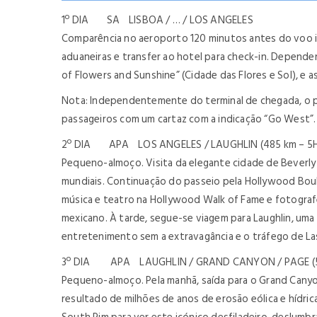
1º DIA SA LISBOA / … / LOS ANGELES
Comparência no aeroporto 120 minutos antes do voo in
aduaneiras e transfer ao hotel para check-in. Depende
of Flowers and Sunshine” (Cidade das Flores e Sol), e 
Nota: Independentemente do terminal de chegada, o po
passageiros com um cartaz com a indicação “Go West”.
2º DIA APA LOS ANGELES / LAUGHLIN (485 km – 5
Pequeno-almoço. Visita da elegante cidade de Beverly 
mundiais. Continuação do passeio pela Hollywood Boul
música e teatro na Hollywood Walk of Fame e fotografe
mexicano. À tarde, segue-se viagem para Laughlin, um
entretenimento sem a extravagância e o tráfego de Las
3º DIA APA LAUGHLIN / GRAND CANYON / PAGE (5
Pequeno-almoço. Pela manhã, saída para o Grand Cany
resultado de milhões de anos de erosão eólica e hídri