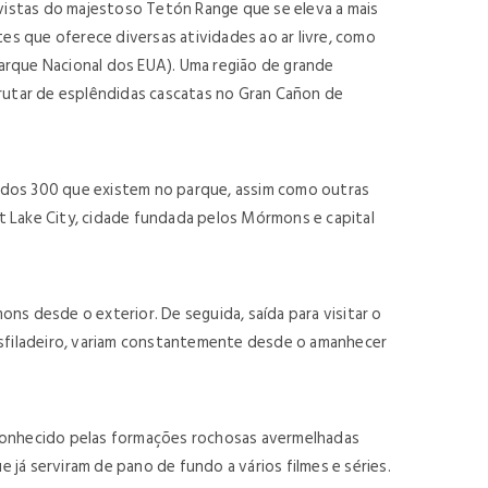
vistas do majestoso Tetón Range que se eleva a mais
s que oferece diversas atividades ao ar livre, como
arque Nacional dos EUA). Uma região de grande
frutar de esplêndidas cascatas no Gran Cañon de
o dos 300 que existem no parque, assim como outras
t Lake City, cidade fundada pelos Mórmons e capital
 desde o exterior. De seguida, saída para visitar o
desfiladeiro, variam constantemente desde o amanhecer
 conhecido pelas formações rochosas avermelhadas
 já serviram de pano de fundo a vários filmes e séries.