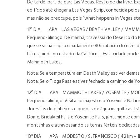
De tarde, partida para Las Vegas. Resto de dia livre.
edifícios até chegar a Las Vegas Strip, conhecida pelo
mas não se preocupe, pois “what happens in Vegas sta
11º DIA APA LAS VEGAS / DEATH VALLEY / MAMMO
Pequeno-almoço. De manhã, travessia do Deserto do Ne
que se situa a aproximadamente 80m abaixo do nível do
Lakes, ainda no estado da Califórnia. Esta cidade pod
Mammoth Lakes.
Nota: Se a temperatura em Death Valley estiver demasi
Nota: Se o Tioga Pass estiver fechado a caminho de Y
12º DIA APA MAMMOTH LAKES / YOSEMITE / MODE
Pequeno-almoço. Visita ao majestoso Yosemite Nationa
florestas de pinheiros e quedas de água magníficas. Ir
Dome, Bridalveil Falls e Yosemite Falls, juntamente co
montanhas e atravessando as terras férteis dedicadas 
13º DIA APA MODESTO / S. FRANCISCO (142 km – 1