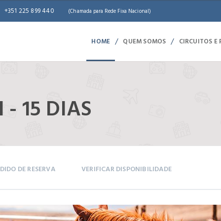
+351 225 899 440
(Chamada para Rede Fixa Nacional)
/
/
HOME
QUEM SOMOS
CIRCUITOS E
- 15 DIAS
DIDO DE RESERVA
VERIFICAR DISPONIBILIDADE