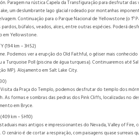
 Paragem na rústica Capela da Transfiguração para desfrutar das 
Lake, um deslumbrante lago glacial rodeado por montanhas imponente
elvagem. Continuação para o Parque Nacional de Yellowstone (o 1º P
 pardos, búfalos, veados, alces, entre outras espécies. Poderá des
to em Yellowstone.
(194 km – 3H52)
e. Podemos ver a erupção do Old Faithful, o géiser mais conhecid
a Turquoise Poll (piscina de água turquesa). Continuaremos até Sal
pção MP). Alojamento em Salt Lake City.
30)
isita da Praça do Templo, podemos desfrutar do templo dos mórmons
. As formas e sombras das pedras dos Pink Cliffs, localizadas no 
jamento em Bryce.
(409 km – 5H10)
taduais mais antigos e impressionantes do Nevada, Valley of Fire,
 O cenário é de cortar a respiração, com paisagens quase surreais que