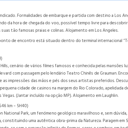
dicado. Formalidades de embarque e partida com destino a Los Ang
ndo da hora de chegada do voo, possível tempo livre para descobrir 
as suas tão famosas praias e colinas. Alojamento em Los Angeles.
nto de encontro está situado dentro do terminal internacional “To
H)
Hills, cenário de vários filmes famosos e conhecida pelas mansões 
evard com passagem pelo lendário Teatro Chinês de Grauman. Encontr
 as impressões das mãos e pés dos seus artistas preferidos. Descub
a pequena cidade de casinos na margem do Rio Colorado, apelidada d
 Vegas. (Jantar incluído na opção MP). Alojamento em Laughlin.
46 km – 5H40)
on National Park, um fenómeno geológico maravilhoso e, sem dúvida
ca, constituindo uma autêntica obra-prima da Natureza. Paragem em 